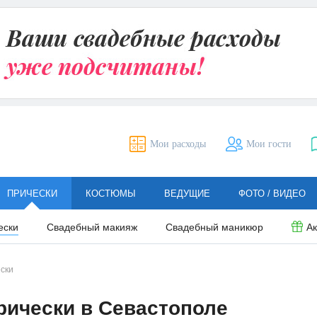
Мои расходы
Мои гости
ПРИЧЕСКИ
КОСТЮМЫ
ВЕДУЩИЕ
ФОТО / ВИДЕО
ески
Свадебный макияж
Свадебный маникюр
А
ски
рически в Севастополе