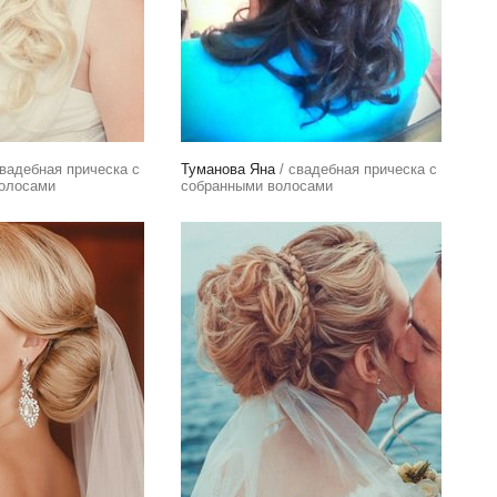
вадебная прическа с
Туманова Яна
/ свадебная прическа с
олосами
собранными волосами