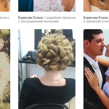
еска с
Борисова Елена
/ свадебная прическа
Борисова Елена
с распущенными волосами
в греческом сти