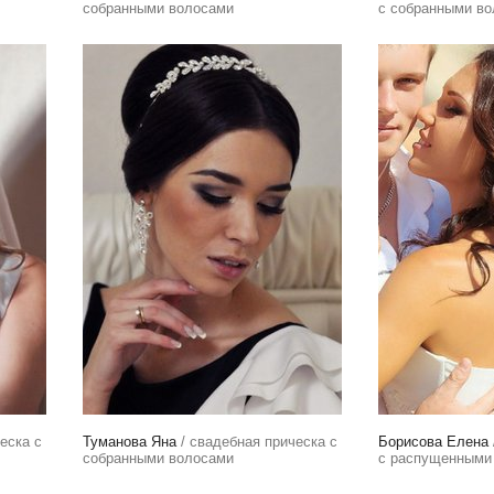
собранными волосами
с собранными в
еска с
Туманова Яна
/ свадебная прическа с
Борисова Елена
собранными волосами
с распущенными