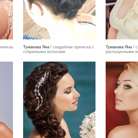
рическа
Туманова Яна
/ свадебная прическа с
Туманова Яна
/ с
собранными волосами
распущенными в