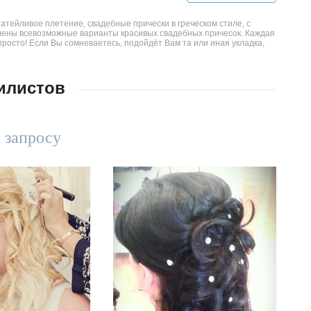
тейливое плетение, свадебные прически в греческом стиле, с
лены всевозможные варианты красивых свадебных причесок. Каждая
росто! Если Вы сомневаетесь, подойдёт Вам та или иная укладка,
илистов
 запросу