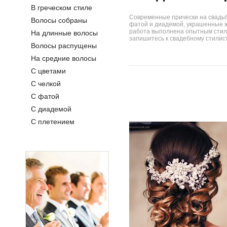
В греческом стиле
Современные прически на свадьб
Волосы собраны
фатой и диадемой, украшенные 
работа выполнена опытным стилис
На длинные волосы
запишитесь к свадебному стилист
Волосы распущены
На средние волосы
С цветами
С челкой
С фатой
С диадемой
С плетением