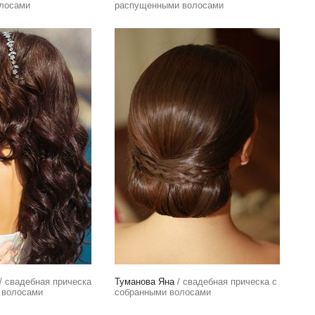
олосами
распущенными волосами
/ свадебная прическа
Туманова Яна
/ свадебная прическа с
 волосами
собранными волосами