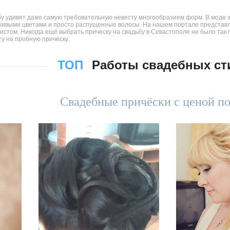
у удивят даже самую требовательную невесту многообразием форм. В моде за
живыми цветами и просто распущенные волосы. На нашем портале представ
том. Никогда ещё выбрать прическу на свадьбу в Севастополе не было так п
у на пробную причёску.
ТОП
Работы свадебных ст
Свадебные причёски с ценой по