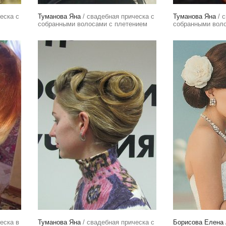
еска с
Туманова Яна
/ свадебная прическа с
Туманова Яна
/ с
собранными волосами с плетением
собранными вол
еска в
Туманова Яна
/ свадебная прическа с
Борисова Елена