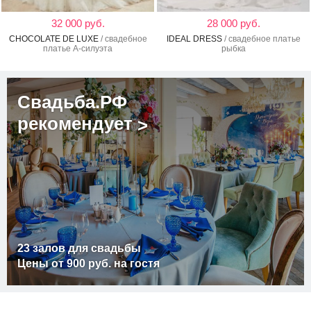
32 000 руб.
28 000 руб.
CHOCOLATE DE LUXE
/ свадебное
IDEAL DRESS
/ свадебное платье
платье А-силуэта
рыбка
Свадьба.РФ
рекомендует
>
23 залов для свадьбы
Цены от 900 руб. на гостя