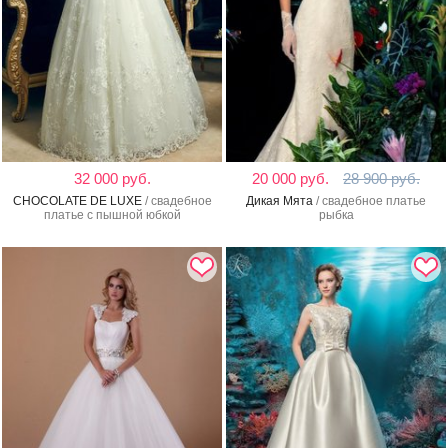
32 000 руб.
20 000 руб.
28 900 руб.
CHOCOLATE DE LUXE
/ свадебное
Дикая Мята
/ свадебное платье
платье с пышной юбкой
рыбка