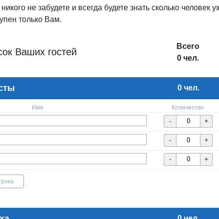
 никого не забудете и всегда будете знать сколько человек
упен только Вам.
Всего
сок Ваших гостей
0 чел.
сты
0 чел.
Имя
Количество
трока
ха
0 чел.