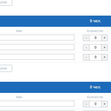
трока
0 чел.
Имя
Количество
трока
0 чел.
Имя
Количество