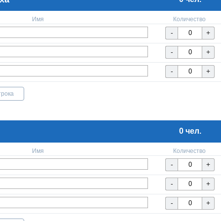
Имя
Количество
трока
0 чел.
Имя
Количество